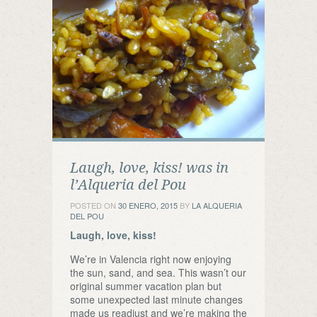
Laugh, love, kiss! was in
l’Alqueria del Pou
POSTED ON
30 ENERO, 2015
BY
LA ALQUERIA
DEL POU
Laugh, love, kiss!
We’re in Valencia right now enjoying
the sun, sand, and sea. This wasn’t our
original summer vacation plan but
some unexpected last minute changes
made us readjust and we’re making the