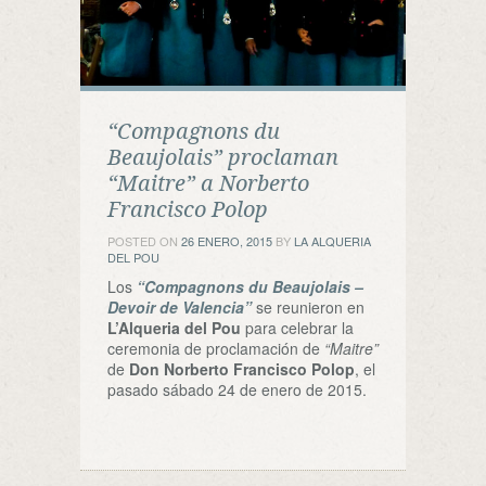
“Compagnons du
Beaujolais” proclaman
“Maitre” a Norberto
Francisco Polop
POSTED ON
26 ENERO, 2015
BY
LA ALQUERIA
DEL POU
Los
“Compagnons du Beaujolais –
Devoir de Valencia”
se reunieron en
L’Alqueria del Pou
para celebrar la
ceremonia de proclamación de
“Maitre”
de
Don Norberto Francisco Polop
, el
pasado sábado 24 de enero de 2015.