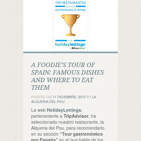
A FOODIE’S TOUR OF
SPAIN: FAMOUS DISHES
AND WHERE TO EAT
THEM
POSTED ON
11 DICIEMBRE, 2015
BY
LA
ALQUERIA DEL POU
La web
HolidayLettings
,
perteneciente a
TripAdvisor
, ha
seleccionado nuestro restaurante, la
Alqueria del Pou, para recomendarlo
en su sección
“Tour gastronómico
por España”
en el que habla de los